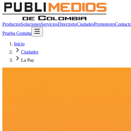
Productos
Soluciones
Servicios
Directorio
Ciudades
Promotores
Contact
Prueba Gratuita
Inicio
Ciudades
La Paz