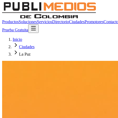
Productos
Soluciones
Servicios
Directorio
Ciudades
Promotores
Contact
Prueba Gratuita
Inicio
Ciudades
La Paz