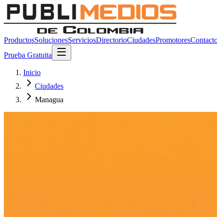
Productos
Soluciones
Servicios
Directorio
Ciudades
Promotores
Contact
Prueba Gratuita
Inicio
Ciudades
Managua