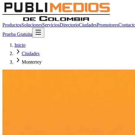
Productos
Soluciones
Servicios
Directorio
Ciudades
Promotores
Contact
Prueba Gratuita
Inicio
Ciudades
Monterrey