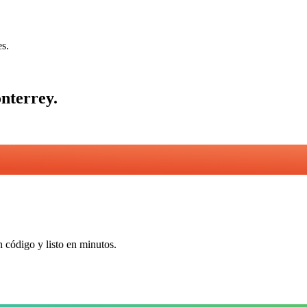
es.
nterrey
.
n código y listo en minutos.