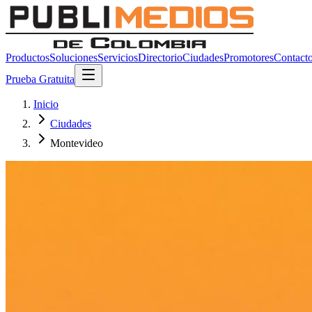
Productos
Soluciones
Servicios
Directorio
Ciudades
Promotores
Contact
Prueba Gratuita
Inicio
Ciudades
Montevideo