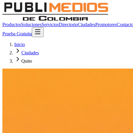
Productos
Soluciones
Servicios
Directorio
Ciudades
Promotores
Contact
Prueba Gratuita
Inicio
Ciudades
Quito