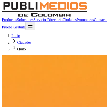
Productos
Soluciones
Servicios
Directorio
Ciudades
Promotores
Contact
Prueba Gratuita
Inicio
Ciudades
Quito