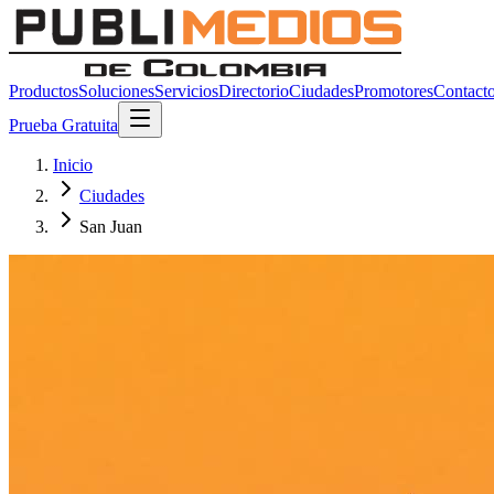
Productos
Soluciones
Servicios
Directorio
Ciudades
Promotores
Contact
Prueba Gratuita
Inicio
Ciudades
San Juan