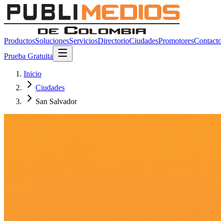
Productos
Soluciones
Servicios
Directorio
Ciudades
Promotores
Contact
Prueba Gratuita
Inicio
Ciudades
San Salvador