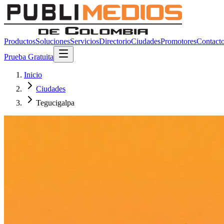
Productos
Soluciones
Servicios
Directorio
Ciudades
Promotores
Contact
Prueba Gratuita
Inicio
Ciudades
Tegucigalpa