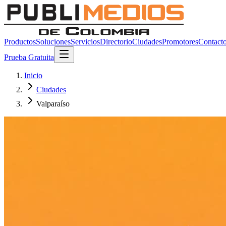
Productos
Soluciones
Servicios
Directorio
Ciudades
Promotores
Contact
Prueba Gratuita
Inicio
Ciudades
Valparaíso