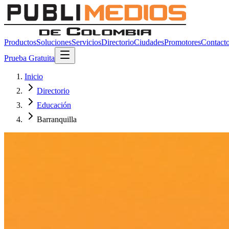
Productos
Soluciones
Servicios
Directorio
Ciudades
Promotores
Contact
Prueba Gratuita
Inicio
Directorio
Educación
Barranquilla