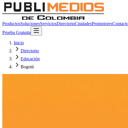
Productos
Soluciones
Servicios
Directorio
Ciudades
Promotores
Contact
Prueba Gratuita
Inicio
Directorio
Educación
Bogotá