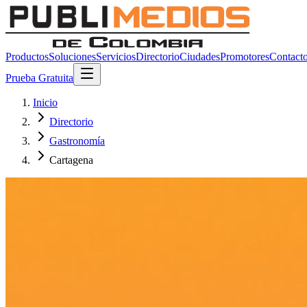
Productos
Soluciones
Servicios
Directorio
Ciudades
Promotores
Contact
Prueba Gratuita
Inicio
Directorio
Gastronomía
Cartagena