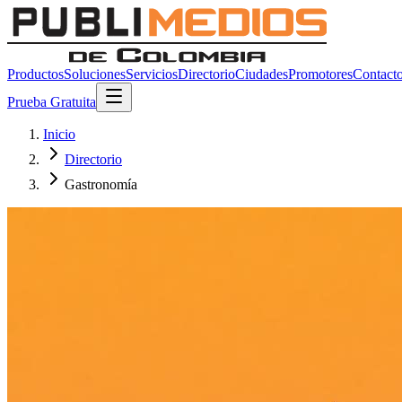
Productos
Soluciones
Servicios
Directorio
Ciudades
Promotores
Contact
Prueba Gratuita
Inicio
Directorio
Gastronomía