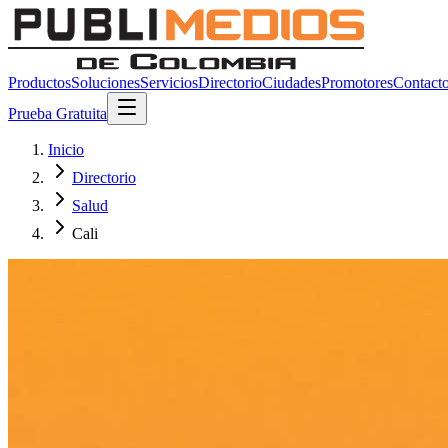
Productos
Soluciones
Servicios
Directorio
Ciudades
Promotores
Contact
Prueba Gratuita
Inicio
Directorio
Salud
Cali