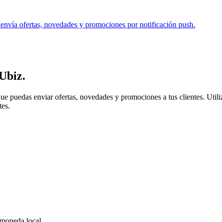
. envía ofertas, novedades y promociones por notificación push.
Ubiz
.
e puedas enviar ofertas, novedades y promociones a tus clientes. Utiliz
tes.
 moneda local.