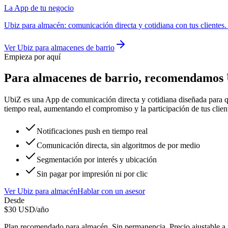
La App de tu negocio
Ubiz
para
almacén
:
comunicación directa y cotidiana con tus clientes
Ver
Ubiz
para
almacenes de barrio
Empieza por aquí
Para
almacenes de barrio
, recomendamos
UbiZ es una App de comunicación directa y cotidiana diseñada para qu
tiempo real, aumentando el compromiso y la participación de tus clien
Notificaciones push en tiempo real
Comunicación directa, sin algoritmos de por medio
Segmentación por interés y ubicación
Sin pagar por impresión ni por clic
Ver
Ubiz
para
almacén
Hablar con un asesor
Desde
$
30
USD/año
Plan recomendado para
almacén
. Sin permanencia. Precio ajustable a