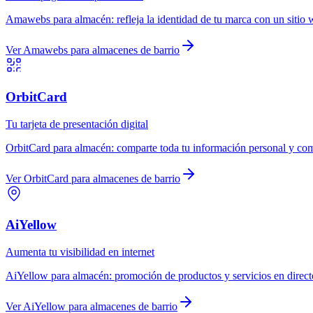
Amawebs
para
almacén
:
refleja la identidad de tu marca con un sitio 
Ver
Amawebs
para
almacenes de barrio
OrbitCard
Tu tarjeta de presentación digital
OrbitCard
para
almacén
:
comparte toda tu información personal y come
Ver
OrbitCard
para
almacenes de barrio
AiYellow
Aumenta tu visibilidad en internet
AiYellow
para
almacén
:
promoción de productos y servicios en direct
Ver
AiYellow
para
almacenes de barrio