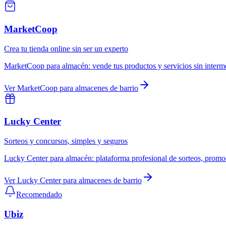
MarketCoop
Crea tu tienda online sin ser un experto
MarketCoop
para
almacén
:
vende tus productos y servicios sin interm
Ver
MarketCoop
para
almacenes de barrio
Lucky Center
Sorteos y concursos, simples y seguros
Lucky Center
para
almacén
:
plataforma profesional de sorteos, promo
Ver
Lucky Center
para
almacenes de barrio
Recomendado
Ubiz