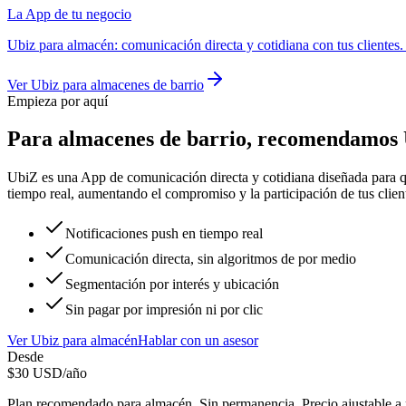
La App de tu negocio
Ubiz
para
almacén
:
comunicación directa y cotidiana con tus clientes
Ver
Ubiz
para
almacenes de barrio
Empieza por aquí
Para
almacenes de barrio
, recomendamos
UbiZ es una App de comunicación directa y cotidiana diseñada para qu
tiempo real, aumentando el compromiso y la participación de tus clien
Notificaciones push en tiempo real
Comunicación directa, sin algoritmos de por medio
Segmentación por interés y ubicación
Sin pagar por impresión ni por clic
Ver
Ubiz
para
almacén
Hablar con un asesor
Desde
$
30
USD/año
Plan recomendado para
almacén
. Sin permanencia. Precio ajustable a