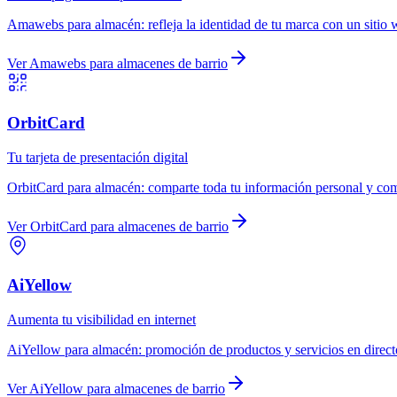
Amawebs
para
almacén
:
refleja la identidad de tu marca con un sitio 
Ver
Amawebs
para
almacenes de barrio
OrbitCard
Tu tarjeta de presentación digital
OrbitCard
para
almacén
:
comparte toda tu información personal y come
Ver
OrbitCard
para
almacenes de barrio
AiYellow
Aumenta tu visibilidad en internet
AiYellow
para
almacén
:
promoción de productos y servicios en direct
Ver
AiYellow
para
almacenes de barrio