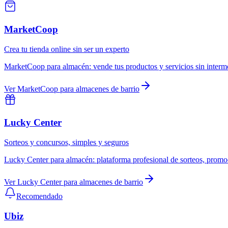
MarketCoop
Crea tu tienda online sin ser un experto
MarketCoop
para
almacén
:
vende tus productos y servicios sin interm
Ver
MarketCoop
para
almacenes de barrio
Lucky Center
Sorteos y concursos, simples y seguros
Lucky Center
para
almacén
:
plataforma profesional de sorteos, promo
Ver
Lucky Center
para
almacenes de barrio
Recomendado
Ubiz