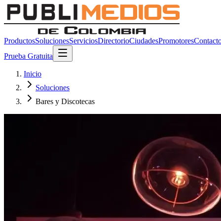
Productos
Soluciones
Servicios
Directorio
Ciudades
Promotores
Contact
Prueba Gratuita
Inicio
Soluciones
Bares y Discotecas