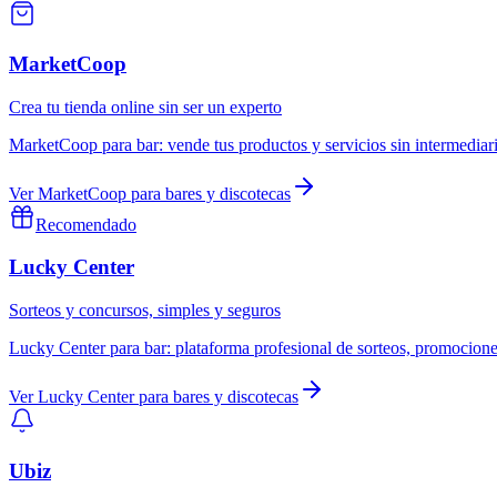
MarketCoop
Crea tu tienda online sin ser un experto
MarketCoop
para
bar
:
vende tus productos y servicios sin intermediar
Ver
MarketCoop
para
bares y discotecas
Recomendado
Lucky Center
Sorteos y concursos, simples y seguros
Lucky Center
para
bar
:
plataforma profesional de sorteos, promocione
Ver
Lucky Center
para
bares y discotecas
Ubiz