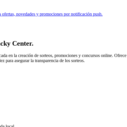
ía ofertas, novedades y promociones por notificación push.
cky Center
.
ada en la creación de sorteos, promociones y concursos online. Ofrece pl
z para asegurar la transparencia de los sorteos.
da local.