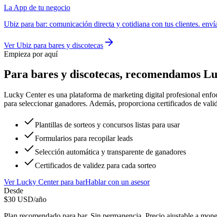
La App de tu negocio
Ubiz
para
bar
:
comunicación directa y cotidiana con tus clientes. env
Ver
Ubiz
para
bares y discotecas
Empieza por aquí
Para
bares y discotecas
, recomendamos
Lu
Lucky Center es una plataforma de marketing digital profesional enfoc
para seleccionar ganadores. Además, proporciona certificados de valide
Plantillas de sorteos y concursos listas para usar
Formularios para recopilar leads
Selección automática y transparente de ganadores
Certificados de validez para cada sorteo
Ver
Lucky Center
para
bar
Hablar con un asesor
Desde
$
30
USD/año
Plan recomendado para
bar
. Sin permanencia. Precio ajustable a mone