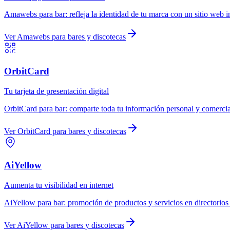
Amawebs
para
bar
:
refleja la identidad de tu marca con un sitio web i
Ver
Amawebs
para
bares y discotecas
OrbitCard
Tu tarjeta de presentación digital
OrbitCard
para
bar
:
comparte toda tu información personal y comercial
Ver
OrbitCard
para
bares y discotecas
AiYellow
Aumenta tu visibilidad en internet
AiYellow
para
bar
:
promoción de productos y servicios en directorios
Ver
AiYellow
para
bares y discotecas