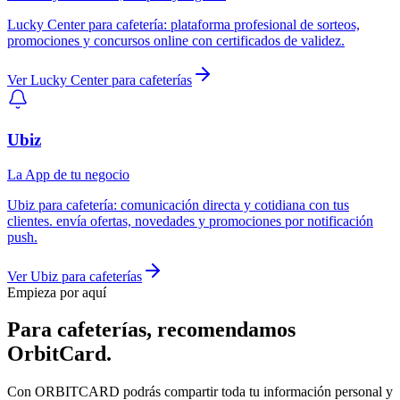
Lucky Center
para
cafetería
:
plataforma profesional de sorteos,
promociones y concursos online con certificados de validez.
Ver
Lucky Center
para
cafeterías
Ubiz
La App de tu negocio
Ubiz
para
cafetería
:
comunicación directa y cotidiana con tus
clientes. envía ofertas, novedades y promociones por notificación
push.
Ver
Ubiz
para
cafeterías
Empieza por aquí
Para
cafeterías
, recomendamos
OrbitCard
.
Con ORBITCARD podrás compartir toda tu información personal y