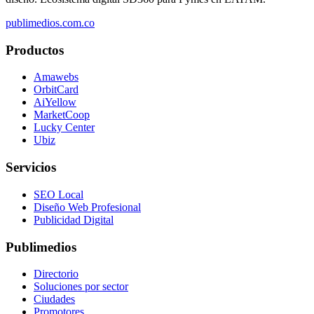
publimedios.com.co
Productos
Amawebs
OrbitCard
AiYellow
MarketCoop
Lucky Center
Ubiz
Servicios
SEO Local
Diseño Web Profesional
Publicidad Digital
Publimedios
Directorio
Soluciones por sector
Ciudades
Promotores