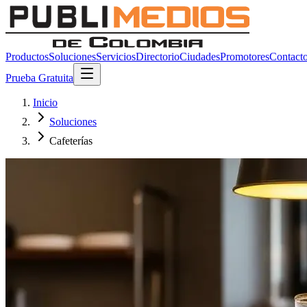
Productos
Soluciones
Servicios
Directorio
Ciudades
Promotores
Contact
Prueba Gratuita
Inicio
Soluciones
Cafeterías