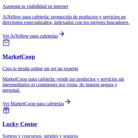
Aumenta tu visibilidad en internet
AiYellow
para
cafetería
:
promoción de productos y servicios en
directorios especializados, indexados con los mejores buscadores.
Ver
AiYellow
para
cafeterías
MarketCoop
Crea tu tienda online sin ser un experto
MarketCoop
para
cafetería
:
vende tus productos y servicios sin
intermediarios ni comisiones por venta, de manera segura y
personal.
Ver
MarketCoop
para
cafeterías
Lucky Center
Sorteos y concursos, simples y seguros