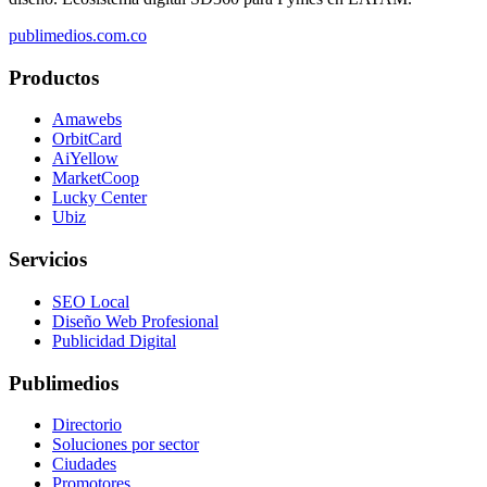
publimedios.com.co
Productos
Amawebs
OrbitCard
AiYellow
MarketCoop
Lucky Center
Ubiz
Servicios
SEO Local
Diseño Web Profesional
Publicidad Digital
Publimedios
Directorio
Soluciones por sector
Ciudades
Promotores