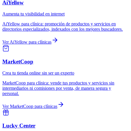
AiYellow
Aumenta tu visibilidad en internet
AiYellow
para
clínica
:
promoción de productos y servicios en
directorios especializados, indexados con los mejores buscadores.
Ver
AiYellow
para
clínicas
MarketCoop
Crea tu tienda online sin ser un experto
MarketCoop
para
clínica
:
vende tus productos y servicios sin
intermediarios ni comisiones por venta, de manera segura y
personal.
Ver
MarketCoop
para
clínicas
Lucky Center