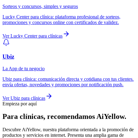
Sorteos y concursos, simples y seguros
Lucky Center
para
clínica
:
plataforma profesional de sorteos,
promociones y concursos online con certificados de validez.
Ver
Lucky Center
para
clínicas
Ubiz
La App de tu negocio
Ubiz
para
clínica
:
comunicación directa y cotidiana con tus clientes.
envía ofertas, novedades y promociones por notificación push.
Ver
Ubiz
para
clínicas
Empieza por aquí
Para
clínicas
, recomendamos
AiYellow
.
Descubre AiYellow, nuestra plataforma orientada a la promoción de
productos y servicios en internet. Presenta una amplia gama de