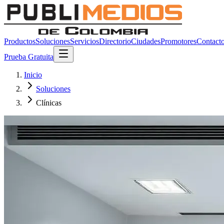
Productos
Soluciones
Servicios
Directorio
Ciudades
Promotores
Contact
Prueba Gratuita
Inicio
Soluciones
Clínicas