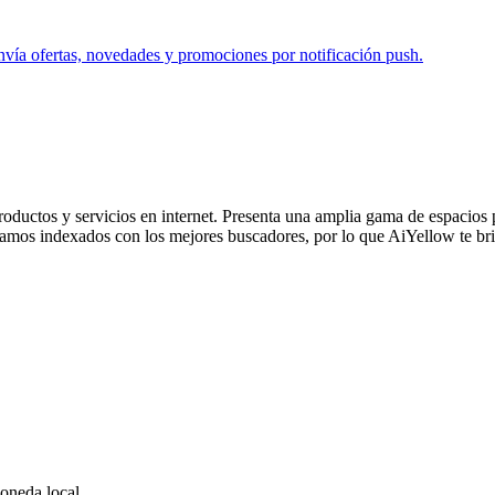
envía ofertas, novedades y promociones por notificación push.
ductos y servicios en internet. Presenta una amplia gama de espacios pu
amos indexados con los mejores buscadores, por lo que AiYellow te brin
oneda local.