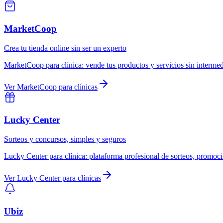
MarketCoop
Crea tu tienda online sin ser un experto
MarketCoop
para
clínica
:
vende tus productos y servicios sin interme
Ver
MarketCoop
para
clínicas
Lucky Center
Sorteos y concursos, simples y seguros
Lucky Center
para
clínica
:
plataforma profesional de sorteos, promoci
Ver
Lucky Center
para
clínicas
Ubiz