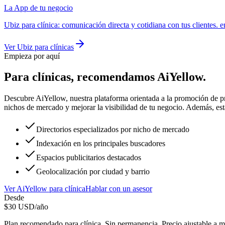
La App de tu negocio
Ubiz
para
clínica
:
comunicación directa y cotidiana con tus clientes. 
Ver
Ubiz
para
clínicas
Empieza por aquí
Para
clínicas
, recomendamos
AiYellow
.
Descubre AiYellow, nuestra plataforma orientada a la promoción de pro
nichos de mercado y mejorar la visibilidad de tu negocio. Además, est
Directorios especializados por nicho de mercado
Indexación en los principales buscadores
Espacios publicitarios destacados
Geolocalización por ciudad y barrio
Ver
AiYellow
para
clínica
Hablar con un asesor
Desde
$
30
USD/año
Plan recomendado para
clínica
. Sin permanencia. Precio ajustable a m