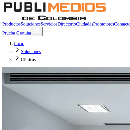
Productos
Soluciones
Servicios
Directorio
Ciudades
Promotores
Contact
Prueba Gratuita
Inicio
Soluciones
Clínicas