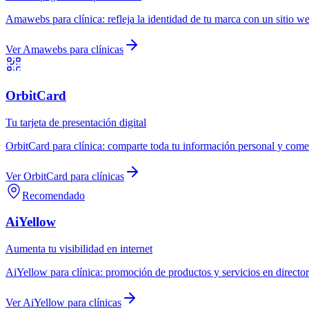
Amawebs
para
clínica
:
refleja la identidad de tu marca con un sitio w
Ver
Amawebs
para
clínicas
OrbitCard
Tu tarjeta de presentación digital
OrbitCard
para
clínica
:
comparte toda tu información personal y comerc
Ver
OrbitCard
para
clínicas
Recomendado
AiYellow
Aumenta tu visibilidad en internet
AiYellow
para
clínica
:
promoción de productos y servicios en director
Ver
AiYellow
para
clínicas