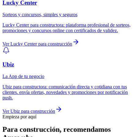
Lucky Center
Sorteos y concursos, simples y seguros
Lucky Center
para
constructora
:
plataforma profesional de sorteos,
promociones y concursos online con certificados de validez.
Ver
Lucky Center
para
construcción
Ubiz
La App de tu negocio
Ubiz
para
constructora
:
comunicación directa y cotidiana con tus
clientes. envía ofertas, novedades y promociones por notificación
push.
Ver
Ubiz
para
construcción
Empieza por aquí
Para
construcción
, recomendamos