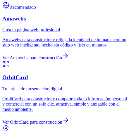
Recomendado
Amawebs
Crea tu página web profesional
Amawebs
para
constructora
:
refleja la identidad de tu marca con un
sitio web inteligente, hecho sin código y listo en minutos.
Ver
Amawebs
para
construcción
OrbitCard
Tu tarjeta de presentación digital
OrbitCard
para
constructora
:
comparte toda tu información personal
y comercial con un solo clic. atractiva, simple y amigable con el
medio ambiente.
Ver
OrbitCard
para
construcción