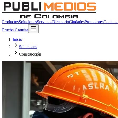
Productos
Soluciones
Servicios
Directorio
Ciudades
Promotores
Contact
Prueba Gratuita
Inicio
Soluciones
Construcción