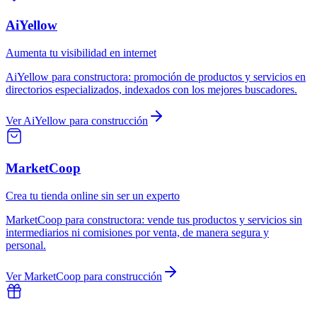
AiYellow
Aumenta tu visibilidad en internet
AiYellow
para
constructora
:
promoción de productos y servicios en
directorios especializados, indexados con los mejores buscadores.
Ver
AiYellow
para
construcción
MarketCoop
Crea tu tienda online sin ser un experto
MarketCoop
para
constructora
:
vende tus productos y servicios sin
intermediarios ni comisiones por venta, de manera segura y
personal.
Ver
MarketCoop
para
construcción