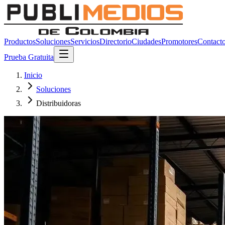
Productos
Soluciones
Servicios
Directorio
Ciudades
Promotores
Contact
Prueba Gratuita
Inicio
Soluciones
Distribuidoras