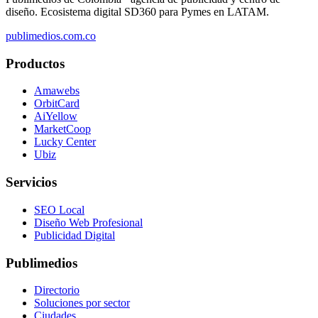
diseño. Ecosistema digital SD360 para Pymes en LATAM.
publimedios.com.co
Productos
Amawebs
OrbitCard
AiYellow
MarketCoop
Lucky Center
Ubiz
Servicios
SEO Local
Diseño Web Profesional
Publicidad Digital
Publimedios
Directorio
Soluciones por sector
Ciudades