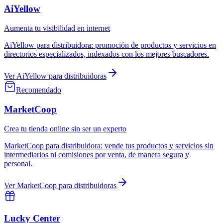
AiYellow
Aumenta tu visibilidad en internet
AiYellow
para
distribuidora
:
promoción de productos y servicios en
directorios especializados, indexados con los mejores buscadores.
Ver
AiYellow
para
distribuidoras
Recomendado
MarketCoop
Crea tu tienda online sin ser un experto
MarketCoop
para
distribuidora
:
vende tus productos y servicios sin
intermediarios ni comisiones por venta, de manera segura y
personal.
Ver
MarketCoop
para
distribuidoras
Lucky Center