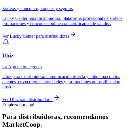
Sorteos y concursos, simples y seguros
Lucky Center
para
distribuidora
:
plataforma profesional de sorteos,
promociones y concursos online con certificados de validez.
Ver
Lucky Center
para
distribuidoras
Ubiz
La App de tu negocio
Ubiz
para
distribuidora
:
comunicación directa y cotidiana con tus
clientes. envía ofertas, novedades y promociones por notificación
push.
Ver
Ubiz
para
distribuidoras
Empieza por aquí
Para
distribuidoras
, recomendamos
MarketCoop
.