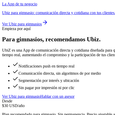
La App de tu negocio
Ubiz
para
gimnasio
:
comunicación directa y cotidiana con tus cliente
Ver
Ubiz
para
gimnasios
Empieza por aquí
Para
gimnasios
, recomendamos
Ubiz
.
UbiZ es una App de comunicación directa y cotidiana diseñada para qu
tiempo real, aumentando el compromiso y la participación de tus clien
Notificaciones push en tiempo real
Comunicación directa, sin algoritmos de por medio
Segmentación por interés y ubicación
Sin pagar por impresión ni por clic
Ver
Ubiz
para
gimnasio
Hablar con un asesor
Desde
$
30
USD/año
Plan recomendado para
gimnasio
. Sin permanencia. Precio ajustable 