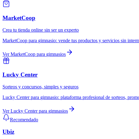
MarketCoop
Crea tu tienda online sin ser un experto
MarketCoop
para
gimnasio
:
vende tus productos y servicios sin inter
Ver
MarketCoop
para
gimnasios
Lucky Center
Sorteos y concursos, simples y seguros
Lucky Center
para
gimnasio
:
plataforma profesional de sorteos, promo
Ver
Lucky Center
para
gimnasios
Recomendado
Ubiz