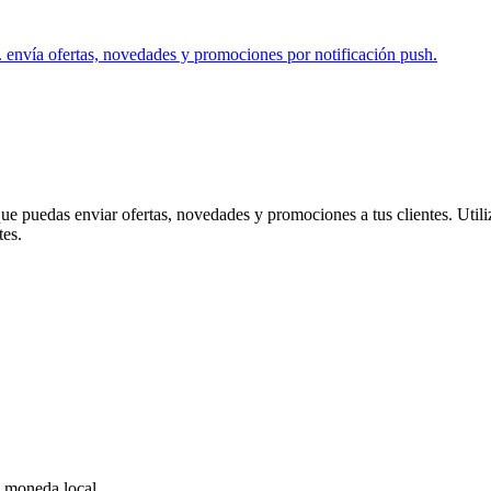
s. envía ofertas, novedades y promociones por notificación push.
e puedas enviar ofertas, novedades y promociones a tus clientes. Utiliz
tes.
a moneda local.