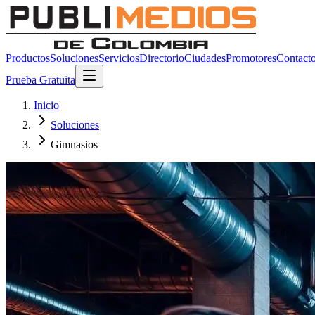
Productos
Soluciones
Servicios
Directorio
Ciudades
Promotores
Contact
Prueba Gratuita
Inicio
Soluciones
Gimnasios