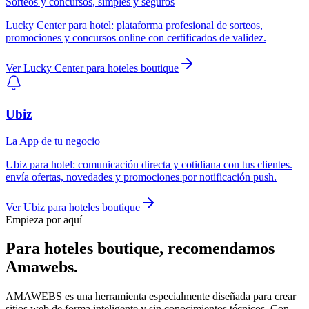
Sorteos y concursos, simples y seguros
Lucky Center
para
hotel
:
plataforma profesional de sorteos,
promociones y concursos online con certificados de validez.
Ver
Lucky Center
para
hoteles boutique
Ubiz
La App de tu negocio
Ubiz
para
hotel
:
comunicación directa y cotidiana con tus clientes.
envía ofertas, novedades y promociones por notificación push.
Ver
Ubiz
para
hoteles boutique
Empieza por aquí
Para
hoteles boutique
, recomendamos
Amawebs
.
AMAWEBS es una herramienta especialmente diseñada para crear
sitios web de forma inteligente y sin conocimientos técnicos. Con