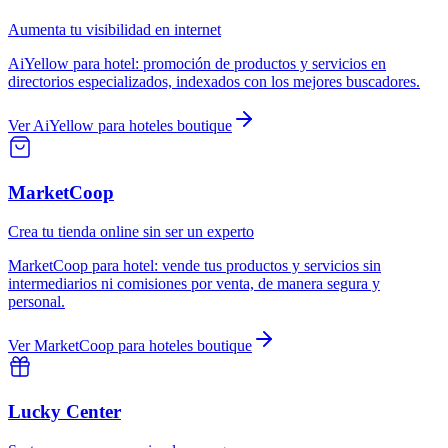
Aumenta tu visibilidad en internet
AiYellow
para
hotel
:
promoción de productos y servicios en
directorios especializados, indexados con los mejores buscadores.
Ver
AiYellow
para
hoteles boutique
MarketCoop
Crea tu tienda online sin ser un experto
MarketCoop
para
hotel
:
vende tus productos y servicios sin
intermediarios ni comisiones por venta, de manera segura y
personal.
Ver
MarketCoop
para
hoteles boutique
Lucky Center