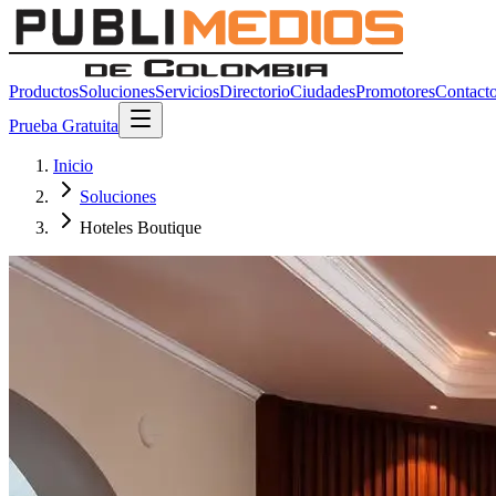
Productos
Soluciones
Servicios
Directorio
Ciudades
Promotores
Contact
Prueba Gratuita
Inicio
Soluciones
Hoteles Boutique