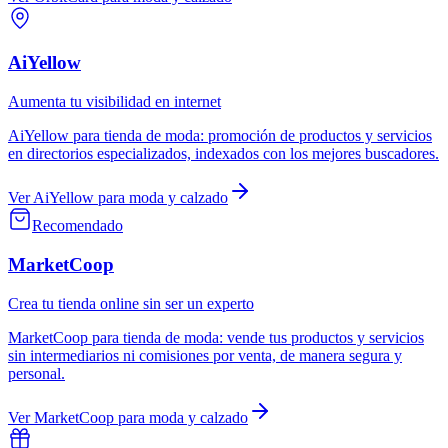
AiYellow
Aumenta tu visibilidad en internet
AiYellow
para
tienda de moda
:
promoción de productos y servicios
en directorios especializados, indexados con los mejores buscadores.
Ver
AiYellow
para
moda y calzado
Recomendado
MarketCoop
Crea tu tienda online sin ser un experto
MarketCoop
para
tienda de moda
:
vende tus productos y servicios
sin intermediarios ni comisiones por venta, de manera segura y
personal.
Ver
MarketCoop
para
moda y calzado