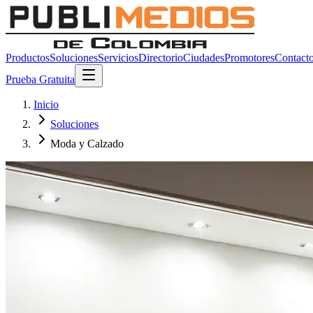
Productos
Soluciones
Servicios
Directorio
Ciudades
Promotores
Contact
Prueba Gratuita
Inicio
Soluciones
Moda y Calzado