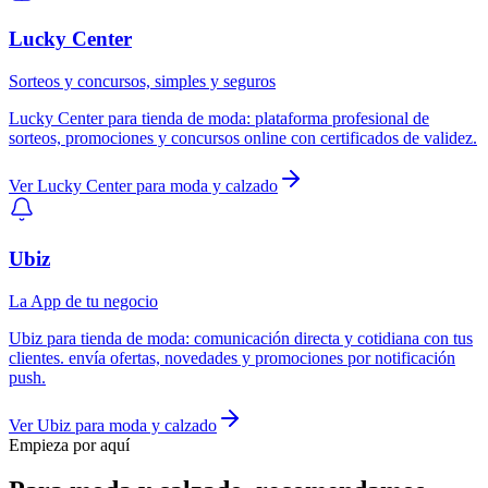
Lucky Center
Sorteos y concursos, simples y seguros
Lucky Center
para
tienda de moda
:
plataforma profesional de
sorteos, promociones y concursos online con certificados de validez.
Ver
Lucky Center
para
moda y calzado
Ubiz
La App de tu negocio
Ubiz
para
tienda de moda
:
comunicación directa y cotidiana con tus
clientes. envía ofertas, novedades y promociones por notificación
push.
Ver
Ubiz
para
moda y calzado
Empieza por aquí