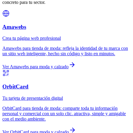
concreto para tu sector.
Amawebs
Crea tu página web profesional
Amawebs
para
tienda de moda
:
refleja la identidad de tu marca con
un sitio web inteligente, hecho sin código y listo en minutos.
Ver
Amawebs
para
moda y calzado
OrbitCard
Tu tarjeta de presentación digital
OrbitCard
para
tienda de moda
:
comparte toda tu información
personal y comercial con un solo clic. atractiva, simple y amigable
con el medio ambiente.
Ver
OrbitCard
para
moda y calzado