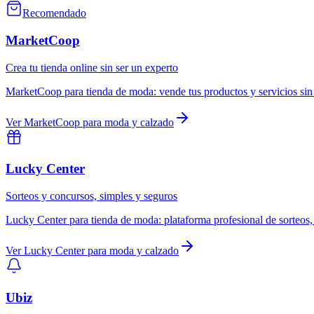
Recomendado
MarketCoop
Crea tu tienda online sin ser un experto
MarketCoop
para
tienda de moda
:
vende tus productos y servicios sin
Ver
MarketCoop
para
moda y calzado
Lucky Center
Sorteos y concursos, simples y seguros
Lucky Center
para
tienda de moda
:
plataforma profesional de sorteos
Ver
Lucky Center
para
moda y calzado
Ubiz