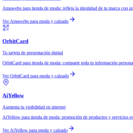
Amawebs
para
tienda de moda
:
refleja la identidad de tu marca con u
Ver
Amawebs
para
moda y calzado
OrbitCard
Tu tarjeta de presentación digital
OrbitCard
para
tienda de moda
:
comparte toda tu información personal
Ver
OrbitCard
para
moda y calzado
AiYellow
Aumenta tu visibilidad en internet
AiYellow
para
tienda de moda
:
promoción de productos y servicios en
Ver
AiYellow
para
moda y calzado