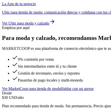
La App de tu negocio
Ubiz
para
tienda de moda
:
comunicación directa y cotidiana con tus c
Ver
Ubiz
para
moda y calzado
Empieza por aquí
Para
moda y calzado
, recomendamos
Mar
MARKETCOOP es una plataforma de comercio electrónico que te asistirá
0% comisión por venta
Sin intermediarios entre tú y tu cliente
Gestión de inventario, envíos y reportes
Pasarelas de pago locales y multi-moneda
Ver
MarketCoop
para
tienda de moda
Hablar con un asesor
Desde
$
30
USD/año
Plan recomendado para
tienda de moda
. Sin permanencia. Precio ajus