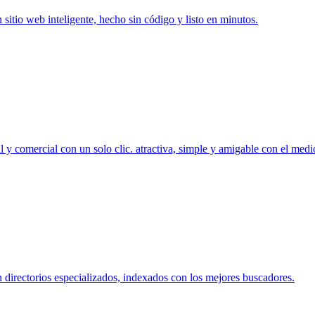
n sitio web inteligente, hecho sin código y listo en minutos.
 y comercial con un solo clic. atractiva, simple y amigable con el med
 directorios especializados, indexados con los mejores buscadores.