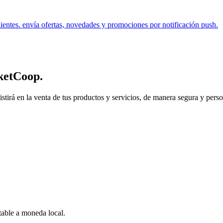
lientes. envía ofertas, novedades y promociones por notificación push.
ketCoop
.
 en la venta de tus productos y servicios, de manera segura y personal.
table a moneda local.