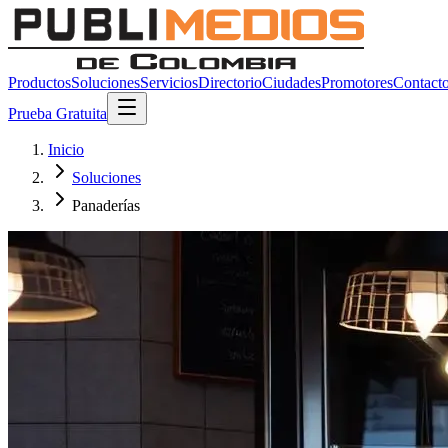
Productos
Soluciones
Servicios
Directorio
Ciudades
Promotores
Contact
Prueba Gratuita
Inicio
Soluciones
Panaderías