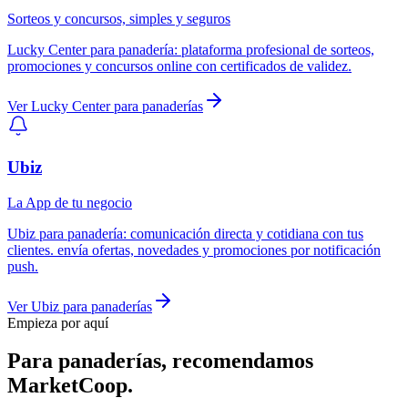
Sorteos y concursos, simples y seguros
Lucky Center
para
panadería
:
plataforma profesional de sorteos,
promociones y concursos online con certificados de validez.
Ver
Lucky Center
para
panaderías
Ubiz
La App de tu negocio
Ubiz
para
panadería
:
comunicación directa y cotidiana con tus
clientes. envía ofertas, novedades y promociones por notificación
push.
Ver
Ubiz
para
panaderías
Empieza por aquí
Para
panaderías
, recomendamos
MarketCoop
.