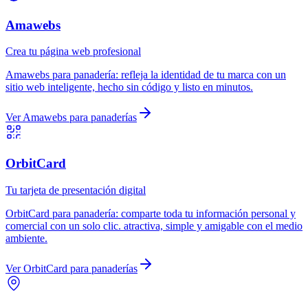
Amawebs
Crea tu página web profesional
Amawebs
para
panadería
:
refleja la identidad de tu marca con un
sitio web inteligente, hecho sin código y listo en minutos.
Ver
Amawebs
para
panaderías
OrbitCard
Tu tarjeta de presentación digital
OrbitCard
para
panadería
:
comparte toda tu información personal y
comercial con un solo clic. atractiva, simple y amigable con el medio
ambiente.
Ver
OrbitCard
para
panaderías