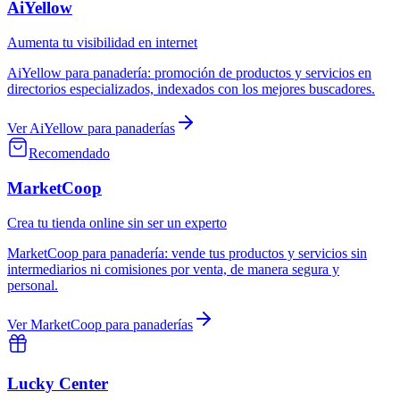
AiYellow
Aumenta tu visibilidad en internet
AiYellow
para
panadería
:
promoción de productos y servicios en
directorios especializados, indexados con los mejores buscadores.
Ver
AiYellow
para
panaderías
Recomendado
MarketCoop
Crea tu tienda online sin ser un experto
MarketCoop
para
panadería
:
vende tus productos y servicios sin
intermediarios ni comisiones por venta, de manera segura y
personal.
Ver
MarketCoop
para
panaderías
Lucky Center