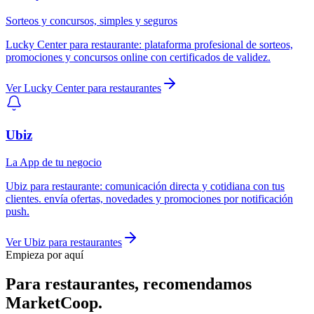
Sorteos y concursos, simples y seguros
Lucky Center
para
restaurante
:
plataforma profesional de sorteos,
promociones y concursos online con certificados de validez.
Ver
Lucky Center
para
restaurantes
Ubiz
La App de tu negocio
Ubiz
para
restaurante
:
comunicación directa y cotidiana con tus
clientes. envía ofertas, novedades y promociones por notificación
push.
Ver
Ubiz
para
restaurantes
Empieza por aquí
Para
restaurantes
, recomendamos
MarketCoop
.