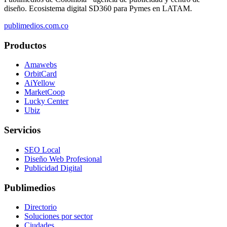
diseño. Ecosistema digital SD360 para Pymes en LATAM.
publimedios.com.co
Productos
Amawebs
OrbitCard
AiYellow
MarketCoop
Lucky Center
Ubiz
Servicios
SEO Local
Diseño Web Profesional
Publicidad Digital
Publimedios
Directorio
Soluciones por sector
Ciudades