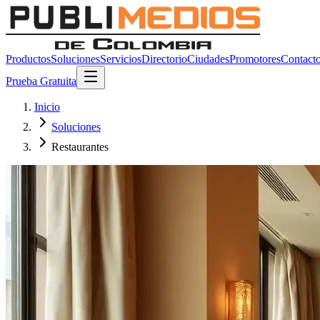
Productos
Soluciones
Servicios
Directorio
Ciudades
Promotores
Contact
Prueba Gratuita
Inicio
Soluciones
Restaurantes