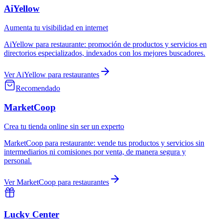
AiYellow
Aumenta tu visibilidad en internet
AiYellow
para
restaurante
:
promoción de productos y servicios en
directorios especializados, indexados con los mejores buscadores.
Ver
AiYellow
para
restaurantes
Recomendado
MarketCoop
Crea tu tienda online sin ser un experto
MarketCoop
para
restaurante
:
vende tus productos y servicios sin
intermediarios ni comisiones por venta, de manera segura y
personal.
Ver
MarketCoop
para
restaurantes
Lucky Center