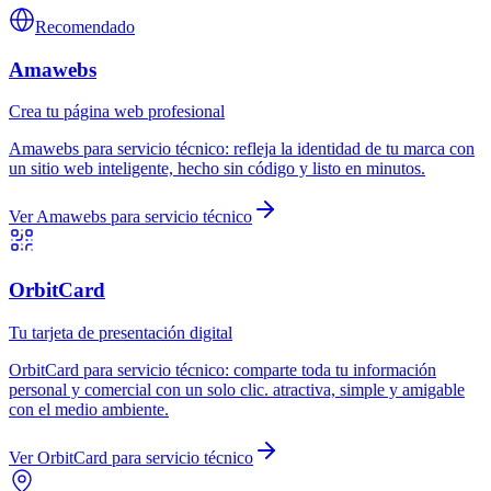
Recomendado
Amawebs
Crea tu página web profesional
Amawebs
para
servicio técnico
:
refleja la identidad de tu marca con
un sitio web inteligente, hecho sin código y listo en minutos.
Ver
Amawebs
para
servicio técnico
OrbitCard
Tu tarjeta de presentación digital
OrbitCard
para
servicio técnico
:
comparte toda tu información
personal y comercial con un solo clic. atractiva, simple y amigable
con el medio ambiente.
Ver
OrbitCard
para
servicio técnico