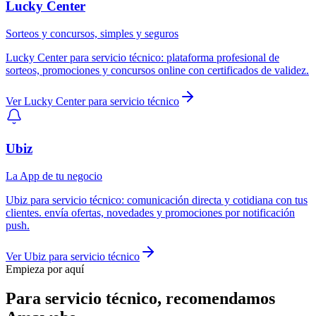
Lucky Center
Sorteos y concursos, simples y seguros
Lucky Center
para
servicio técnico
:
plataforma profesional de
sorteos, promociones y concursos online con certificados de validez.
Ver
Lucky Center
para
servicio técnico
Ubiz
La App de tu negocio
Ubiz
para
servicio técnico
:
comunicación directa y cotidiana con tus
clientes. envía ofertas, novedades y promociones por notificación
push.
Ver
Ubiz
para
servicio técnico
Empieza por aquí
Para
servicio técnico
, recomendamos