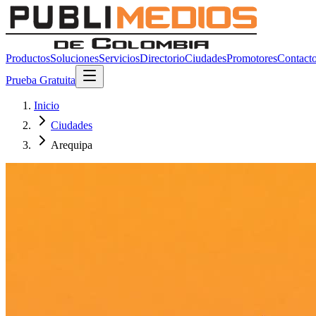
Productos
Soluciones
Servicios
Directorio
Ciudades
Promotores
Contact
Prueba Gratuita
Inicio
Ciudades
Arequipa