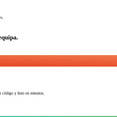
es.
equipa
.
n código y listo en minutos.