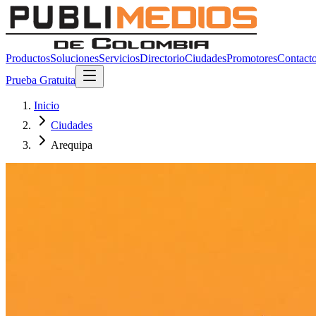
Productos
Soluciones
Servicios
Directorio
Ciudades
Promotores
Contact
Prueba Gratuita
Inicio
Ciudades
Arequipa