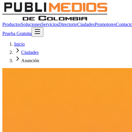
Productos
Soluciones
Servicios
Directorio
Ciudades
Promotores
Contact
Prueba Gratuita
Inicio
Ciudades
Asunción