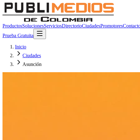
Productos
Soluciones
Servicios
Directorio
Ciudades
Promotores
Contact
Prueba Gratuita
Inicio
Ciudades
Asunción