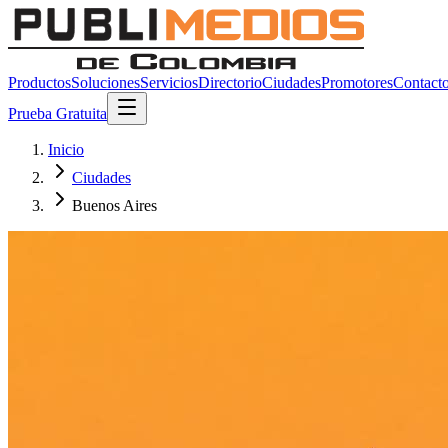
Productos
Soluciones
Servicios
Directorio
Ciudades
Promotores
Contact
Prueba Gratuita
Inicio
Ciudades
Buenos Aires