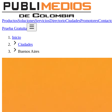
Productos
Soluciones
Servicios
Directorio
Ciudades
Promotores
Contact
Prueba Gratuita
Inicio
Ciudades
Buenos Aires