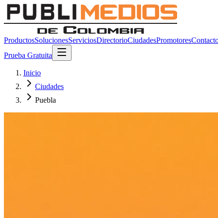
Productos
Soluciones
Servicios
Directorio
Ciudades
Promotores
Contact
Prueba Gratuita
Inicio
Ciudades
Puebla