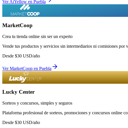
Ver
AiYellow
en
Puebla
MarketCoop
Crea tu tienda online sin ser un experto
Vende tus productos y servicios sin intermediarios ni comisiones por 
Desde
$
30
USD/año
Ver
MarketCoop
en
Puebla
Lucky Center
Sorteos y concursos, simples y seguros
Plataforma profesional de sorteos, promociones y concursos online con
Desde
$
30
USD/año