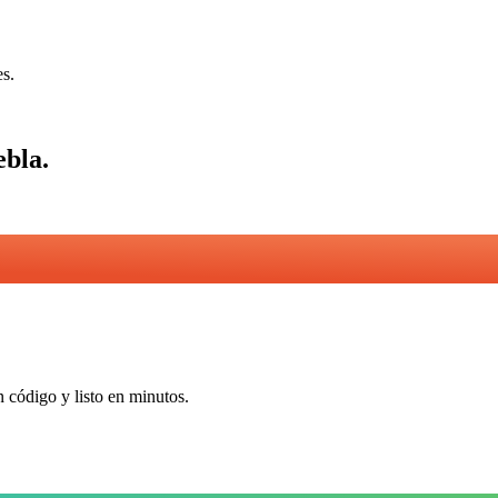
es.
ebla
.
n código y listo en minutos.