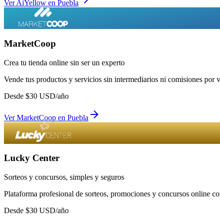
Ver
AiYellow
en
Puebla
MarketCoop
Crea tu tienda online sin ser un experto
Vende tus productos y servicios sin intermediarios ni comisiones por 
Desde
$
30
USD/año
Ver
MarketCoop
en
Puebla
Lucky Center
Sorteos y concursos, simples y seguros
Plataforma profesional de sorteos, promociones y concursos online con
Desde
$
30
USD/año