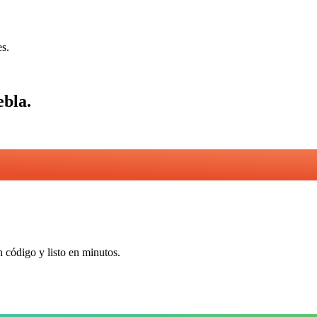
es.
ebla
.
n código y listo en minutos.