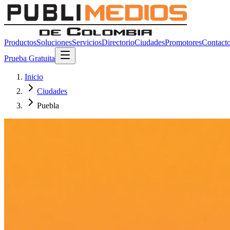
Productos
Soluciones
Servicios
Directorio
Ciudades
Promotores
Contact
Prueba Gratuita
Inicio
Ciudades
Puebla