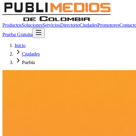
Productos
Soluciones
Servicios
Directorio
Ciudades
Promotores
Contact
Prueba Gratuita
Inicio
Ciudades
Puebla