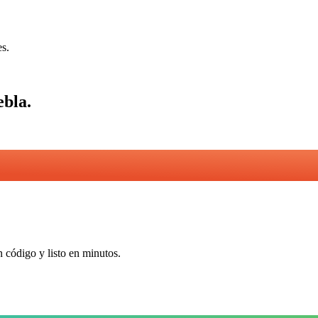
es.
ebla
.
n código y listo en minutos.