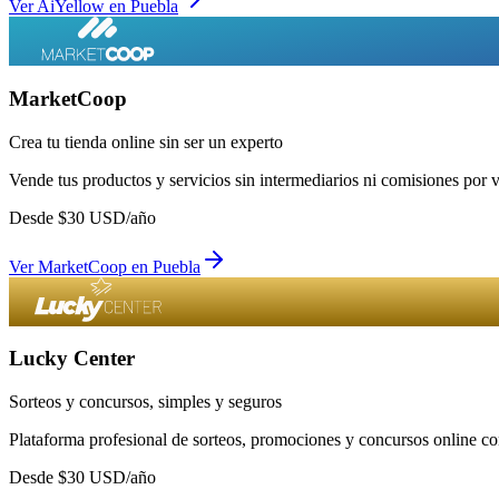
Ver
AiYellow
en
Puebla
MarketCoop
Crea tu tienda online sin ser un experto
Vende tus productos y servicios sin intermediarios ni comisiones por 
Desde
$
30
USD/año
Ver
MarketCoop
en
Puebla
Lucky Center
Sorteos y concursos, simples y seguros
Plataforma profesional de sorteos, promociones y concursos online con
Desde
$
30
USD/año