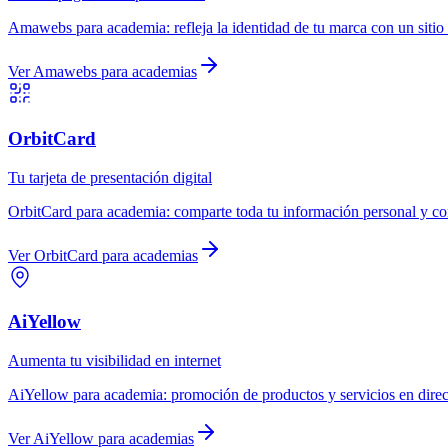
Amawebs
para
academia
:
refleja la identidad de tu marca con un siti
Ver
Amawebs
para
academias
OrbitCard
Tu tarjeta de presentación digital
OrbitCard
para
academia
:
comparte toda tu información personal y com
Ver
OrbitCard
para
academias
AiYellow
Aumenta tu visibilidad en internet
AiYellow
para
academia
:
promoción de productos y servicios en direc
Ver
AiYellow
para
academias