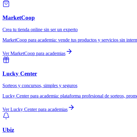
MarketCoop
Crea tu tienda online sin ser un experto
MarketCoop
para
academia
:
vende tus productos y servicios sin inte
Ver
MarketCoop
para
academias
Lucky Center
Sorteos y concursos, simples y seguros
Lucky Center
para
academia
:
plataforma profesional de sorteos, prom
Ver
Lucky Center
para
academias
Ubiz