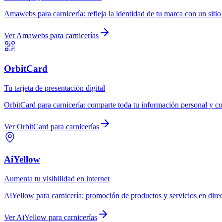
Amawebs
para
carnicería
:
refleja la identidad de tu marca con un siti
Ver
Amawebs
para
carnicerías
OrbitCard
Tu tarjeta de presentación digital
OrbitCard
para
carnicería
:
comparte toda tu información personal y co
Ver
OrbitCard
para
carnicerías
AiYellow
Aumenta tu visibilidad en internet
AiYellow
para
carnicería
:
promoción de productos y servicios en dire
Ver
AiYellow
para
carnicerías