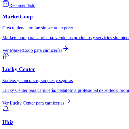
Recomendado
MarketCoop
Crea tu tienda online sin ser un experto
MarketCoop
para
carnicería
:
vende tus productos y servicios sin inte
Ver
MarketCoop
para
carnicerías
Lucky Center
Sorteos y concursos, simples y seguros
Lucky Center
para
carnicería
:
plataforma profesional de sorteos, prom
Ver
Lucky Center
para
carnicerías
Ubiz