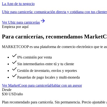
La App de tu negocio
Ubiz
para
carnicería
:
comunicación directa y cotidiana con tus cliente
Ver
Ubiz
para
carnicerías
Empieza por aquí
Para
carnicerías
, recomendamos
MarketC
MARKETCOOP es una plataforma de comercio electrónico que te asistirá
0% comisión por venta
Sin intermediarios entre tú y tu cliente
Gestión de inventario, envíos y reportes
Pasarelas de pago locales y multi-moneda
Ver
MarketCoop
para
carnicería
Hablar con un asesor
Desde
$
30
USD/año
Plan recomendado para
carnicería
. Sin permanencia. Precio ajustable