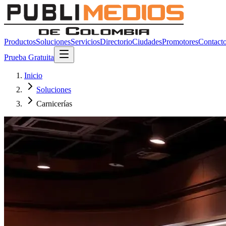
Productos
Soluciones
Servicios
Directorio
Ciudades
Promotores
Contact
Prueba Gratuita
Inicio
Soluciones
Carnicerías