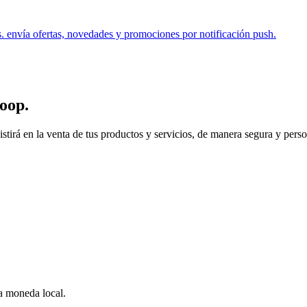
s. envía ofertas, novedades y promociones por notificación push.
oop
.
 en la venta de tus productos y servicios, de manera segura y personal.
 a moneda local.