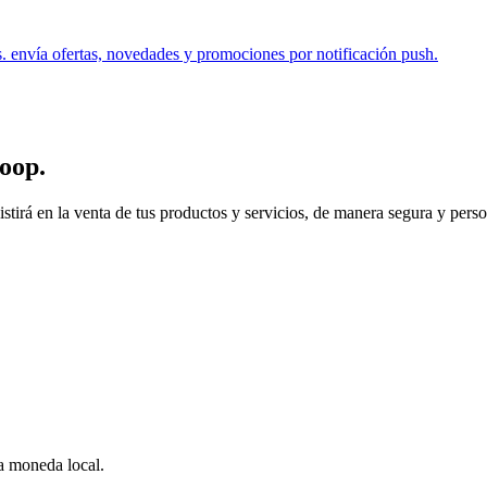
s. envía ofertas, novedades y promociones por notificación push.
oop
.
 en la venta de tus productos y servicios, de manera segura y personal.
 a moneda local.