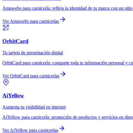
Amawebs
para
carnicería
:
refleja la identidad de tu marca con un siti
Ver
Amawebs
para
carnicerías
OrbitCard
Tu tarjeta de presentación digital
OrbitCard
para
carnicería
:
comparte toda tu información personal y co
Ver
OrbitCard
para
carnicerías
AiYellow
Aumenta tu visibilidad en internet
AiYellow
para
carnicería
:
promoción de productos y servicios en dire
Ver
AiYellow
para
carnicerías