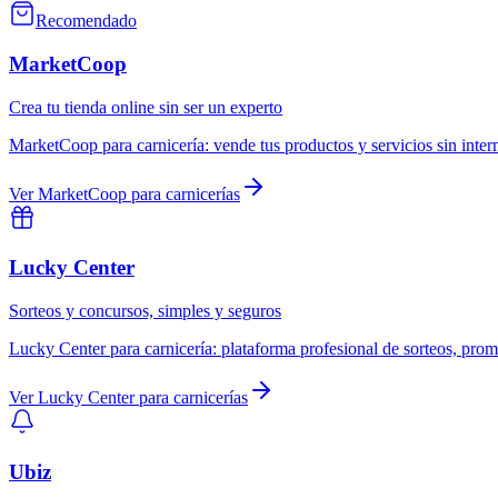
Recomendado
MarketCoop
Crea tu tienda online sin ser un experto
MarketCoop
para
carnicería
:
vende tus productos y servicios sin inte
Ver
MarketCoop
para
carnicerías
Lucky Center
Sorteos y concursos, simples y seguros
Lucky Center
para
carnicería
:
plataforma profesional de sorteos, prom
Ver
Lucky Center
para
carnicerías
Ubiz