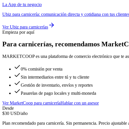
La App de tu negocio
Ubiz
para
carnicería
:
comunicación directa y cotidiana con tus cliente
Ver
Ubiz
para
carnicerías
Empieza por aquí
Para
carnicerías
, recomendamos
MarketC
MARKETCOOP es una plataforma de comercio electrónico que te asistirá
0% comisión por venta
Sin intermediarios entre tú y tu cliente
Gestión de inventario, envíos y reportes
Pasarelas de pago locales y multi-moneda
Ver
MarketCoop
para
carnicería
Hablar con un asesor
Desde
$
30
USD/año
Plan recomendado para
carnicería
. Sin permanencia. Precio ajustable