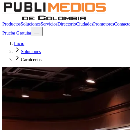
Productos
Soluciones
Servicios
Directorio
Ciudades
Promotores
Contact
Prueba Gratuita
Inicio
Soluciones
Carnicerías