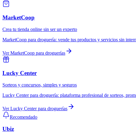
MarketCoop
Crea tu tienda online sin ser un experto
MarketCoop
para
droguería
:
vende tus productos y servicios sin inte
Ver
MarketCoop
para
droguerías
Lucky Center
Sorteos y concursos, simples y seguros
Lucky Center
para
droguería
:
plataforma profesional de sorteos, prom
Ver
Lucky Center
para
droguerías
Recomendado
Ubiz