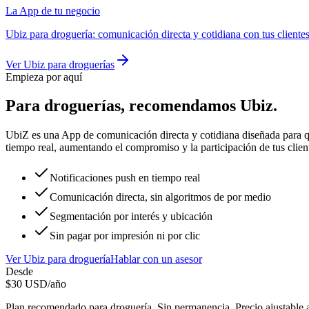
La App de tu negocio
Ubiz
para
droguería
:
comunicación directa y cotidiana con tus cliente
Ver
Ubiz
para
droguerías
Empieza por aquí
Para
droguerías
, recomendamos
Ubiz
.
UbiZ es una App de comunicación directa y cotidiana diseñada para qu
tiempo real, aumentando el compromiso y la participación de tus clien
Notificaciones push en tiempo real
Comunicación directa, sin algoritmos de por medio
Segmentación por interés y ubicación
Sin pagar por impresión ni por clic
Ver
Ubiz
para
droguería
Hablar con un asesor
Desde
$
30
USD/año
Plan recomendado para
droguería
. Sin permanencia. Precio ajustable 