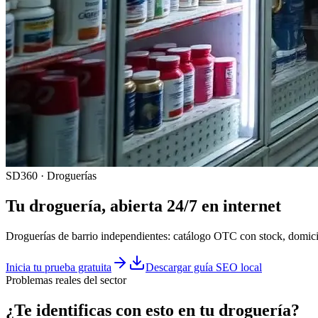
SD360 · Droguerías
Tu
droguería
, abierta 24/7 en internet
Droguerías de barrio independientes: catálogo OTC con stock, domicil
Inicia tu prueba gratuita
Descargar guía SEO local
Problemas reales del sector
¿Te identificas con esto en tu
droguería
?