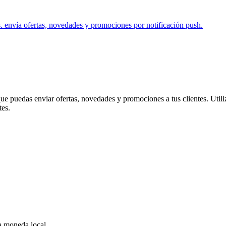
s. envía ofertas, novedades y promociones por notificación push.
e puedas enviar ofertas, novedades y promociones a tus clientes. Utiliz
tes.
a moneda local.