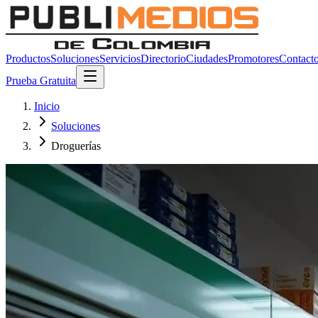
Productos
Soluciones
Servicios
Directorio
Ciudades
Promotores
Contact
Prueba Gratuita
Inicio
Soluciones
Droguerías