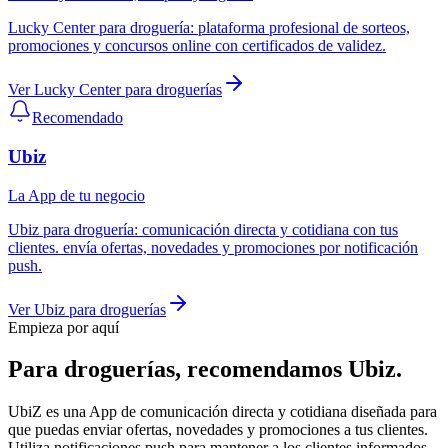
Lucky Center
para
droguería
:
plataforma profesional de sorteos,
promociones y concursos online con certificados de validez.
Ver
Lucky Center
para
droguerías
Recomendado
Ubiz
La App de tu negocio
Ubiz
para
droguería
:
comunicación directa y cotidiana con tus
clientes. envía ofertas, novedades y promociones por notificación
push.
Ver
Ubiz
para
droguerías
Empieza por aquí
Para
droguerías
, recomendamos
Ubiz
.
UbiZ es una App de comunicación directa y cotidiana diseñada para
que puedas enviar ofertas, novedades y promociones a tus clientes.
Utiliza notificaciones push para mantener a los clientes informados