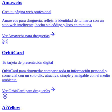
Amawebs
Crea tu página web profesional
Amawebs
para
droguería
:
refleja la identidad de tu marca con un
sitio web inteligente, hecho sin código y listo en minutos.
Ver
Amawebs
para
droguerías
OrbitCard
Tu tarjeta de presentación digital
OrbitCard
para
droguería
:
comparte toda tu información personal y
comercial con un solo clic. atractiva, simple y amigable con el medio
ambiente.
Ver
OrbitCard
para
droguerías
AiYellow