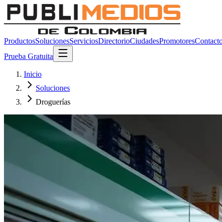
Productos
Soluciones
Servicios
Directorio
Ciudades
Promotores
Contact
Prueba Gratuita
Inicio
Soluciones
Droguerías