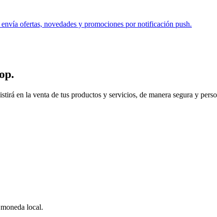
. envía ofertas, novedades y promociones por notificación push.
op
.
 en la venta de tus productos y servicios, de manera segura y personal.
a moneda local.