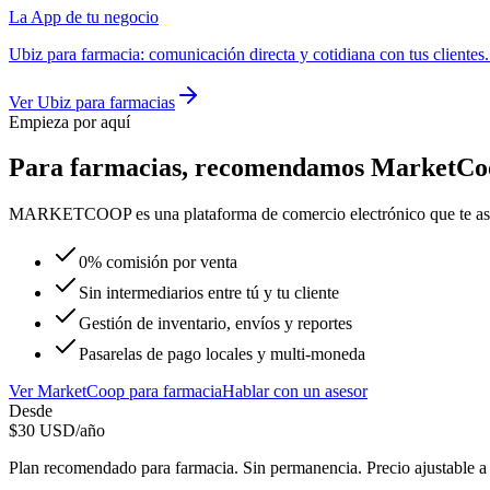
La App de tu negocio
Ubiz
para
farmacia
:
comunicación directa y cotidiana con tus clientes
Ver
Ubiz
para
farmacias
Empieza por aquí
Para
farmacias
, recomendamos
MarketCo
MARKETCOOP es una plataforma de comercio electrónico que te asistirá
0% comisión por venta
Sin intermediarios entre tú y tu cliente
Gestión de inventario, envíos y reportes
Pasarelas de pago locales y multi-moneda
Ver
MarketCoop
para
farmacia
Hablar con un asesor
Desde
$
30
USD/año
Plan recomendado para
farmacia
. Sin permanencia. Precio ajustable 