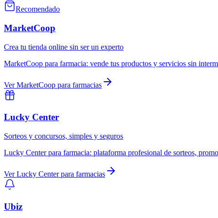
Recomendado
MarketCoop
Crea tu tienda online sin ser un experto
MarketCoop
para
farmacia
:
vende tus productos y servicios sin inter
Ver
MarketCoop
para
farmacias
Lucky Center
Sorteos y concursos, simples y seguros
Lucky Center
para
farmacia
:
plataforma profesional de sorteos, promo
Ver
Lucky Center
para
farmacias
Ubiz