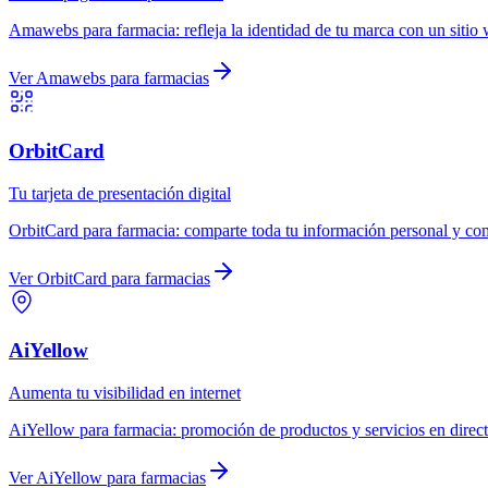
Amawebs
para
farmacia
:
refleja la identidad de tu marca con un sitio
Ver
Amawebs
para
farmacias
OrbitCard
Tu tarjeta de presentación digital
OrbitCard
para
farmacia
:
comparte toda tu información personal y com
Ver
OrbitCard
para
farmacias
AiYellow
Aumenta tu visibilidad en internet
AiYellow
para
farmacia
:
promoción de productos y servicios en direct
Ver
AiYellow
para
farmacias