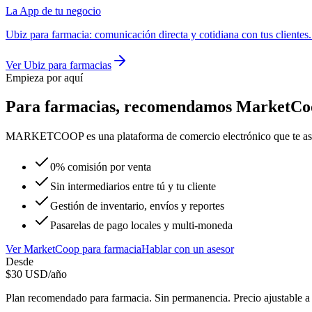
La App de tu negocio
Ubiz
para
farmacia
:
comunicación directa y cotidiana con tus clientes
Ver
Ubiz
para
farmacias
Empieza por aquí
Para
farmacias
, recomendamos
MarketCo
MARKETCOOP es una plataforma de comercio electrónico que te asistirá
0% comisión por venta
Sin intermediarios entre tú y tu cliente
Gestión de inventario, envíos y reportes
Pasarelas de pago locales y multi-moneda
Ver
MarketCoop
para
farmacia
Hablar con un asesor
Desde
$
30
USD/año
Plan recomendado para
farmacia
. Sin permanencia. Precio ajustable 