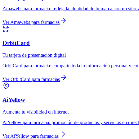
Amawebs
para
farmacia
:
refleja la identidad de tu marca con un sitio
Ver
Amawebs
para
farmacias
OrbitCard
Tu tarjeta de presentación digital
OrbitCard
para
farmacia
:
comparte toda tu información personal y com
Ver
OrbitCard
para
farmacias
AiYellow
Aumenta tu visibilidad en internet
AiYellow
para
farmacia
:
promoción de productos y servicios en direct
Ver
AiYellow
para
farmacias