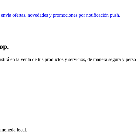
. envía ofertas, novedades y promociones por notificación push.
op
.
 en la venta de tus productos y servicios, de manera segura y personal.
a moneda local.