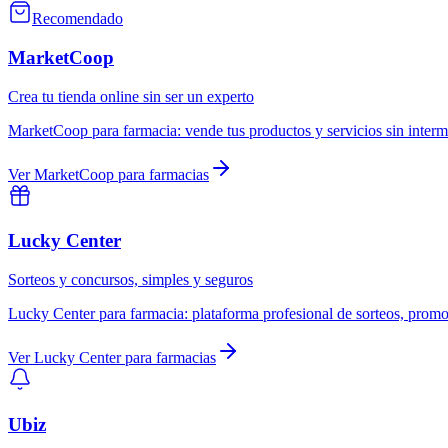
Recomendado
MarketCoop
Crea tu tienda online sin ser un experto
MarketCoop
para
farmacia
:
vende tus productos y servicios sin inter
Ver
MarketCoop
para
farmacias
Lucky Center
Sorteos y concursos, simples y seguros
Lucky Center
para
farmacia
:
plataforma profesional de sorteos, promo
Ver
Lucky Center
para
farmacias
Ubiz