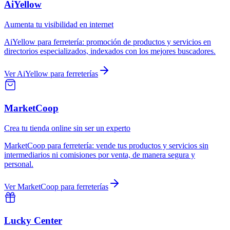
AiYellow
Aumenta tu visibilidad en internet
AiYellow
para
ferretería
:
promoción de productos y servicios en
directorios especializados, indexados con los mejores buscadores.
Ver
AiYellow
para
ferreterías
MarketCoop
Crea tu tienda online sin ser un experto
MarketCoop
para
ferretería
:
vende tus productos y servicios sin
intermediarios ni comisiones por venta, de manera segura y
personal.
Ver
MarketCoop
para
ferreterías
Lucky Center