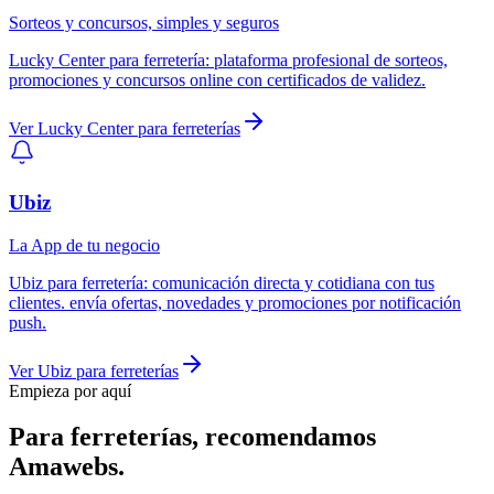
Sorteos y concursos, simples y seguros
Lucky Center
para
ferretería
:
plataforma profesional de sorteos,
promociones y concursos online con certificados de validez.
Ver
Lucky Center
para
ferreterías
Ubiz
La App de tu negocio
Ubiz
para
ferretería
:
comunicación directa y cotidiana con tus
clientes. envía ofertas, novedades y promociones por notificación
push.
Ver
Ubiz
para
ferreterías
Empieza por aquí
Para
ferreterías
, recomendamos
Amawebs
.