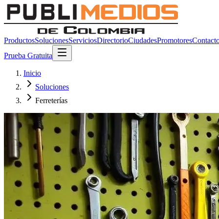
Productos
Soluciones
Servicios
Directorio
Ciudades
Promotores
Contact
Prueba Gratuita
Inicio
Soluciones
Ferreterías