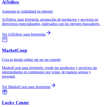
AiYellow
Aumenta tu visibilidad en internet
AiYellow
para
ferretería
:
promoción de productos y servicios en
directorios especializados, indexados con los mejores buscadores.
Ver
AiYellow
para
ferreterías
MarketCoop
Crea tu tienda online sin ser un experto
MarketCoop
para
ferretería
:
vende tus productos y servicios sin
intermediarios ni comisiones por venta, de manera segura y
personal.
Ver
MarketCoop
para
ferreterías
Lucky Center