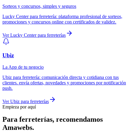
Sorteos y concursos, simples y seguros
Lucky Center
para
ferretería
:
plataforma profesional de sorteos,
promociones y concursos online con certificados de validez.
Ver
Lucky Center
para
ferreterías
Ubiz
La App de tu negocio
Ubiz
para
ferretería
:
comunicación directa y cotidiana con tus
clientes. envía ofertas, novedades y promociones por notificación
push.
Ver
Ubiz
para
ferreterías
Empieza por aquí
Para
ferreterías
, recomendamos
Amawebs
.