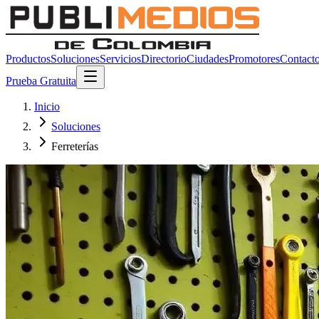
Productos
Soluciones
Servicios
Directorio
Ciudades
Promotores
Contact
Prueba Gratuita
Inicio
Soluciones
Ferreterías