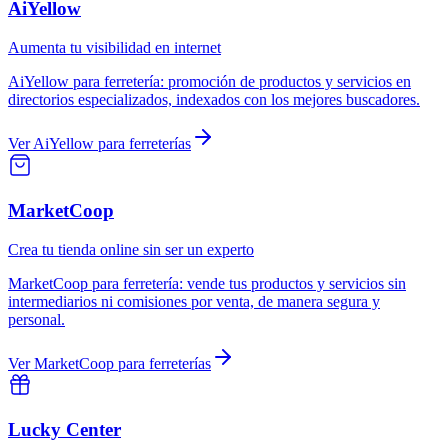
AiYellow
Aumenta tu visibilidad en internet
AiYellow
para
ferretería
:
promoción de productos y servicios en
directorios especializados, indexados con los mejores buscadores.
Ver
AiYellow
para
ferreterías
MarketCoop
Crea tu tienda online sin ser un experto
MarketCoop
para
ferretería
:
vende tus productos y servicios sin
intermediarios ni comisiones por venta, de manera segura y
personal.
Ver
MarketCoop
para
ferreterías
Lucky Center