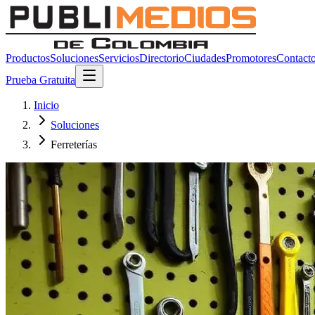
Productos
Soluciones
Servicios
Directorio
Ciudades
Promotores
Contact
Prueba Gratuita
Inicio
Soluciones
Ferreterías