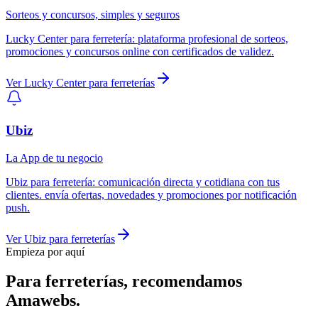
Sorteos y concursos, simples y seguros
Lucky Center
para
ferretería
:
plataforma profesional de sorteos,
promociones y concursos online con certificados de validez.
Ver
Lucky Center
para
ferreterías
Ubiz
La App de tu negocio
Ubiz
para
ferretería
:
comunicación directa y cotidiana con tus
clientes. envía ofertas, novedades y promociones por notificación
push.
Ver
Ubiz
para
ferreterías
Empieza por aquí
Para
ferreterías
, recomendamos
Amawebs
.